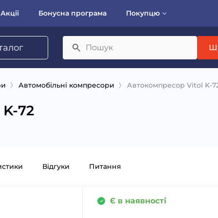
Акції
Бонусна програма
Покупцю
талог
Ш
ри
Автомобільні компресори
Автокомпресор Vitol K-7
 K-72
истики
Відгуки
Питання
Є в наявності