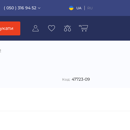
( 050 ) 316 94 52
UA
RU
укати
2
47723-09
Код: