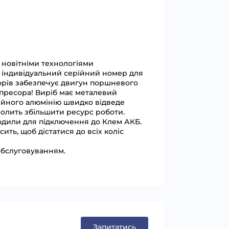
 новітніми технологіями
є індивідуальний серійний номер для
есорів забезпечує двигун поршневого
мпресора! Виріб має металевий
ційного алюмінію швидко відведе
волить збільшити ресурс роботи.
одили для підключення до Клем АКБ.
ть, щоб дістатися до всіх коліс
 обслуговуванням.
Запитатись