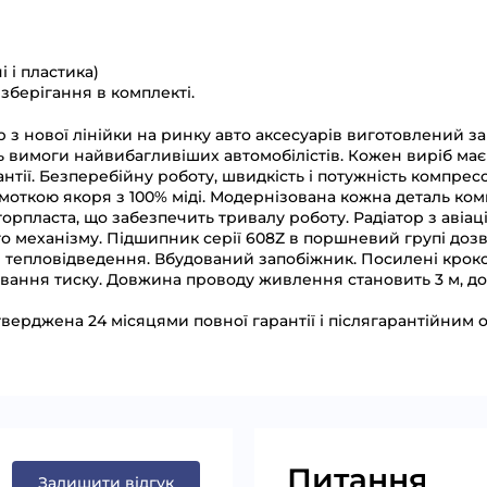
і і пластика)
зберігання в комплекті.
 нової лінійки на ринку авто аксесуарів виготовлений за
ть вимоги найвибагливіших автомобілістів. Кожен виріб ма
антії. Безперебійну роботу, швидкість і потужність компр
бмоткою якоря з 100% міді. Модернізована кожна деталь ко
рпласта, що забезпечить тривалу роботу. Радіатор з авіа
ого механізму. Підшипник серії 608Z в поршневий групі доз
 тепловідведення. Вбудований запобіжник. Посилені крок
ння тиску. Довжина проводу живлення становить 3 м, доси
дтверджена 24 місяцями повної гарантії і післягарантійним
Питання
Залишити відгук