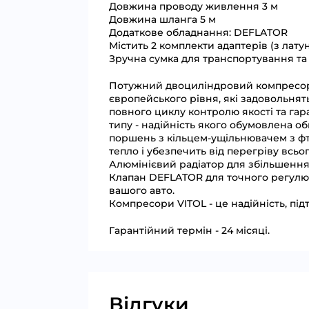
Довжина проводу живлення 3 м
Довжина шланга 5 м
Додаткове обладнання: DEFLATOR
Містить 2 комплекти адаптерів (з латун
Зручна сумка для транспортування та 
Потужний двоциліндровий компресор з
європейського рівня, які задовольня
повного циклу контролю якості та гар
типу - надійність якого обумовлена о
поршень з кільцем-ущільнювачем з фто
тепло і убезпечить від перегріву всь
Алюмінієвий радіатор для збільшення
Клапан DEFLATOR для точного регулюва
вашого авто.
Компресори VITOL - це надійність, пі
Гарантійний термін - 24 місяці.
Відгуки