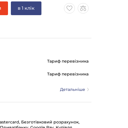
и
в 1 клік
Тариф перевізника
Тариф перевізника
Детальніше
mastercard, Безготівковий розрахунок,
 Приватбанку, Google Pay, Купівля