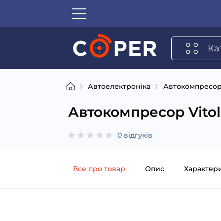
Ка
Автоелектроніка
Автокомпресо
Автокомпресор Vitol
0 відгуків
Все про товар
Опис
Характер