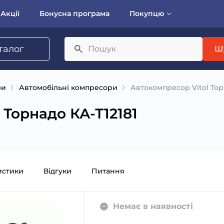
Акції
Бонусна програма
Покупцю
талог
Ш
ри
Автомобільні компресори
Автокомпресор Vitol Тор
 Торнадо КА-Т12181
истики
Відгуки
Питання
Немає в наявності