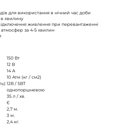
одів для використання в нічний час доби
в в хвилину
відключення живлення при перевантаженні
4 атмосфер за 4-5 хвилин
я
150 Вт
12 В
14 А
10 Атм (кг / см2)
ь):
12В / 5ВТ
однопоршневою
35 л / хв.
Є
2,7 м.
3 м.
2,4 кг.