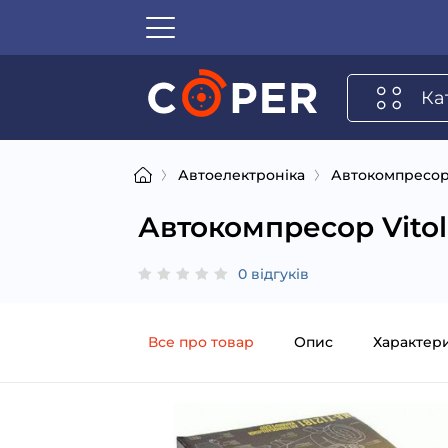
Ка
Автоелектроніка
Автокомпресо
Автокомпресор Vitol
0 відгуків
Все про товар
Опис
Характер