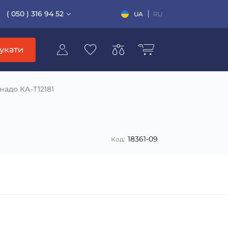
( 050 ) 316 94 52
UA
RU
укати
надо КА-Т12181
18361-09
Код: