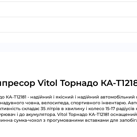
ресор Vitol Торнадо КА-Т1218
о КА-Т12181 - надійний і якісний і надійний автомобільн
 надувного човна, велосипеда, спортивного інвентарю. Авт
ість складає 35 літрів в хвилину і колесо 15-17 радіусів 
ювач і до акумулятора. Vitol Торнадо КА-Т12181 оснащений
анинна сумка-чохол з прогумованими вставками для запобі