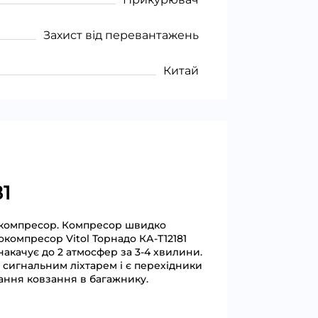
Захист від перевантажень
Китай
1
ий компресор. Компресор швидко
окомпресор Vitol Торнадо КА-Т12181
накачує до 2 атмосфер за 3-4 хвилини.
 сигнальним ліхтарем і є перехідники
гання ковзання в багажнику.