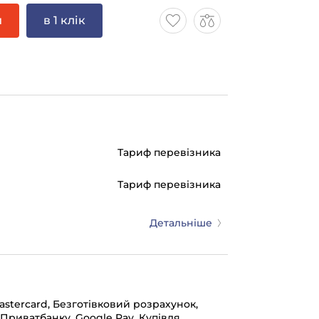
и
в 1 клік
Тариф перевізника
Тариф перевізника
Детальніше
mastercard, Безготівковий розрахунок,
 Приватбанку, Google Pay, Купівля