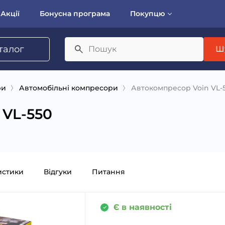
Акції
Бонусна програма
Покупцю
талог
Ш
ри
Автомобільні компресори
Автокомпресор Voin VL-
 VL-550
истики
Відгуки
Питання
Є в наявності