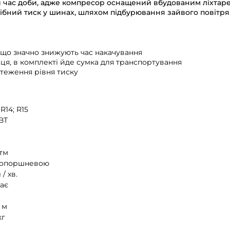
ий час доби, адже компресор оснащений вбудованим ліхта
ібний тиск у шинах, шляхом підбурювання зайвого повітря
що значно знижують час накачування
сця, в комплекті йде сумка для транспортування
теження рівня тиску
 R14; R15
 ВТ
Атм
опоршневою
 / хв.
ає
 м
кг