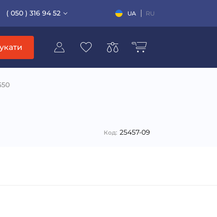
( 050 ) 316 94 52
UA
RU
укати
550
25457-09
Код: