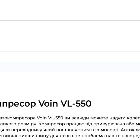
пресор Voin VL-550
токомпресора Voin VL-550 ви завжди можете надути колесо
ликого розміру. Компресор працює від прикурювача або м
дяки переходнику який поставляється в комплекті. Автоко
и вивільнивши шину для нього не проблема навіть посеред 