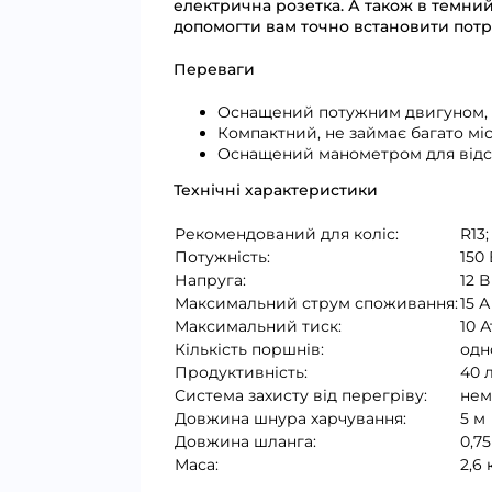
електрична розетка. А також в темн
допомогти вам точно встановити потр
Переваги
Оснащений потужним двигуном, 
Компактний, не займає багато мі
Оснащений манометром для відс
Технічні характеристики
Рекомендований для коліс:
R13;
Потужність:
150
Напруга:
12 В
Максимальний струм споживання:
15 А
Максимальний тиск:
10 
Кількість поршнів:
одн
Продуктивність:
40 л
Система захисту від перегріву:
нем
Довжина шнура харчування:
5 м
Довжина шланга:
0,75
Маса:
2,6 