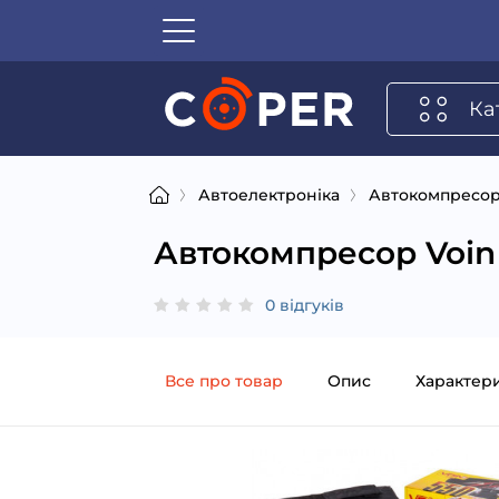
Ка
Автоелектроніка
Автокомпресо
Автокомпресор Voin
0 відгуків
Все про товар
Опис
Характер