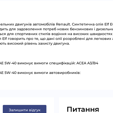
льних двигунів автомобілів Renault. Синтетична олія Elf E
одить для задоволення потреб нових бензинових і дизельн
ься для спортивних стилів водіння на високих швидкостях і д
л Elf говорить про те, що дані олії розроблені для легкових
ують високий рівень захисту двигуна.
SAE 5W-40 виконує вимоги специфікацій: ACEA A3/B4
SAE 5W-40 виконує вимоги автовиробників:
Питання
Залишити відгук