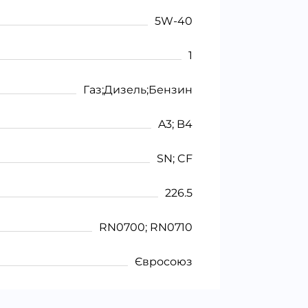
5W-40
1
Газ;Дизель;Бензин
A3; B4
SN; CF
226.5
RN0700; RN0710
Євросоюз