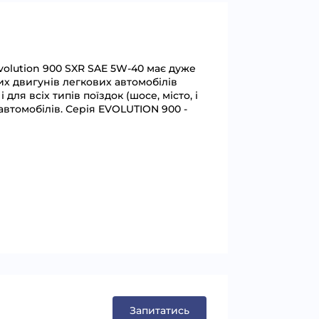
volution 900 SXR SAE 5W-40 має дуже
их двигунів легкових автомобілів
ля всіх типів поїздок (шосе, місто, і
 автомобілів. Серія EVOLUTION 900 -
Запитатись