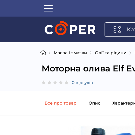
Ка
Масла і змазки
Олії та рідини
Моторна олива Elf E
0 відгуків
Все про товар
Опис
Характер