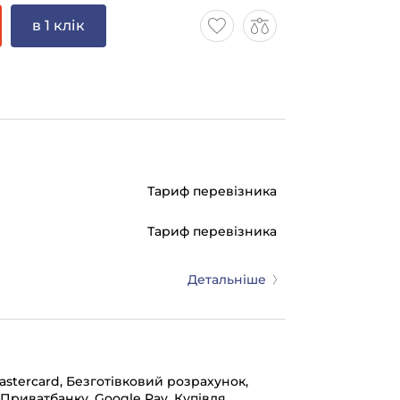
в 1 клік
Тариф перевізника
Тариф перевізника
Детальніше
mastercard, Безготівковий розрахунок,
 Приватбанку, Google Pay, Купівля