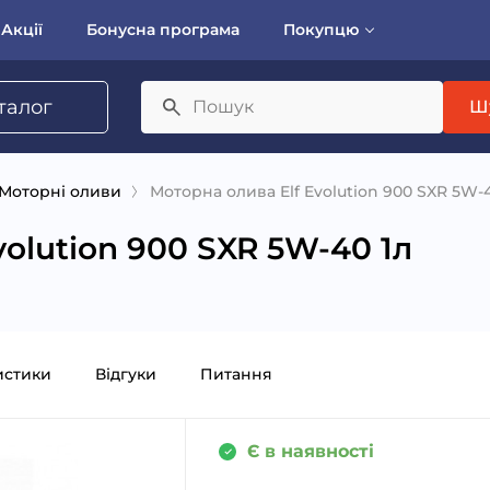
Акції
Бонусна програма
Покупцю
талог
Ш
Моторні оливи
Моторна олива Elf Evolution 900 SXR 5W-4
volution 900 SXR 5W-40 1л
истики
Відгуки
Питання
Є в наявності