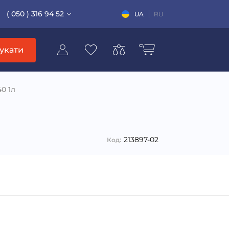
( 050 ) 316 94 52
UA
RU
укати
0 1л
213897-02
Код: