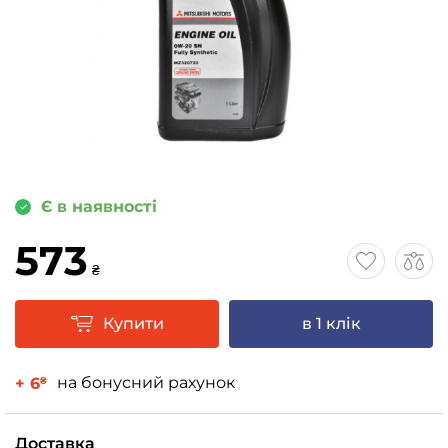
Є в наявності
573
₴
Купити
в 1 клік
на бонусний рахунок
+ 6
₴
Доставка