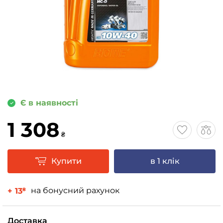
Є в наявності
1 308
₴
Купити
в 1 клік
на бонусний рахунок
+ 13
₴
Доставка