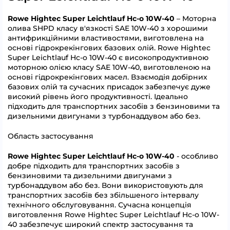
Rowe Hightec Super Leichtlauf Hc-o 10W-40
– Моторна
олива SHPD класу в'язкості SAE 10W-40 з хорошими
антифрикційними властивостями, виготовлена на
основі гідрокрекінгових базових олій. Rowe Hightec
Super Leichtlauf Hc-o 10W-40 є високопродуктивною
моторною олією класу SAE 10W-40, виготовленою на
основі гідрокрекінгових масел. Взаємодія добірних
базових олій та сучасних присадок забезпечує дуже
високий рівень його продуктивності. Ідеально
підходить для транспортних засобів з бензиновими та
дизельними двигунами з турбонаддувом або без.
Область застосування
Rowe Hightec Super Leichtlauf Hc-o 10W-40
- особливо
добре підходить для транспортних засобів з
бензиновими та дизельними двигунами з
турбонаддувом або без. Вони використовують для
транспортних засобів без збільшеного інтервалу
технічного обслуговування. Сучасна концепція
виготовлення Rowe Hightec Super Leichtlauf Hc-o 10W-
40 забезпечує широкий спектр застосування та