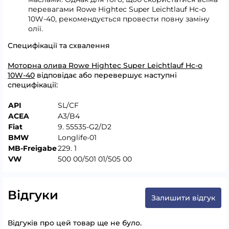
перевагами Rowe Hightec Super Leichtlauf Hc-o
10W-40, рекомендується провести повну заміну
олії.
Специфікації та схвалення
Моторна олива Rowe Hightec Super Leichtlauf Hc-o
10W-40
відповідає або перевершує наступні
специфікації:
API
SL/CF
ACEA
A3/B4
Fiat
9. 55535-G2/D2
BMW
Longlife-01
MB-Freigabe
229. 1
VW
500 00/501 01/505 00
Відгуки
Залишити відгук
Відгуків про цей товар ще не було.