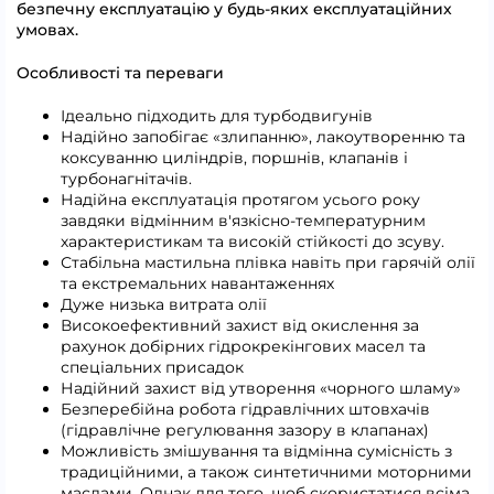
безпечну експлуатацію у будь-яких експлуатаційних
умовах.
Особливості та переваги
Ідеально підходить для турбодвигунів
Надійно запобігає «злипанню», лакоутворенню та
коксуванню циліндрів, поршнів, клапанів і
турбонагнітачів.
Надійна експлуатація протягом усього року
завдяки відмінним в'язкісно-температурним
характеристикам та високій стійкості до зсуву.
Стабільна мастильна плівка навіть при гарячій олії
та екстремальних навантаженнях
Дуже низька витрата олії
Високоефективний захист від окислення за
рахунок добірних гідрокрекінгових масел та
спеціальних присадок
Надійний захист від утворення «чорного шламу»
Безперебійна робота гідравлічних штовхачів
(гідравлічне регулювання зазору в клапанах)
Можливість змішування та відмінна сумісність з
традиційними, а також синтетичними моторними
маслами. Однак для того, щоб скористатися всіма