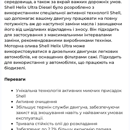
середовища, а також за вкрай важких дорожніх умов.
Shell Helix Ultra Diesel було розроблено з
використанням спеціальної активної технології Shell,
що допомагає вашому двигуну працювати на повну
потужність аж до наступної заміни масла і захищаючи
його від шкідливих відкладень і зносу. Він підходить
для застосування з максимальними інтервалами
заміни, рекомендованими виробниками техніки.
Моторна олива Shell Helix Ultra може
використовуватися в дизельних двигунах легкових
автомобілів, не оснащених фільтрами сажі. Підходить
для використання у автомобілях, що працюють на
біодизелі.
Переваги
Унікальна технологія активних миючих присадок
Shell
Активне очищення
Збільшує термін служби двигуна, забезпечуючи
захист від зношування навіть у найважчих умовах
експлуатації.
Тривала стійкість олії до розкладання
Забезпечує до 2.2% більшу економію палива