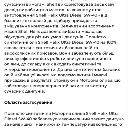
сучасним вимогам. Shell використовував весь свій
досвід виробництва мастил на кожному етапі
виготовлення Shell Helix Ultra Diesel 5W-40 - від
базових технологій до підбору присадок та
змішування компонентів. Величезний асортимент
масел Shell Helix дозволяє вибрати масло, що
підходить для різних умов і двигунів. Повністю
синтетичні олії Shell Helix Ultra Diesel 5W-40 на 100%
складаються з синтетичних базових олій та
високоякісних присадок. Вони забезпечують більш
високу ефективність роботи двигуна порівняно з
оліями, до складу яких входять синтетичні та
мінеральні компоненти. До цих синтетичних базових
олій найвищої якості ми додаємо активні миючі
присадки, в результаті отримуючи Моторна олива, що
забезпечує неперевершений захист та чистоту
сучасних двигунів.
Область застосування
Повністю синтетична Моторна олива Shell Helix Ultra
Diesel 5W-40 забезпечує максимальний захист двигуна
за найвищих і найнижчих температур навколишнього