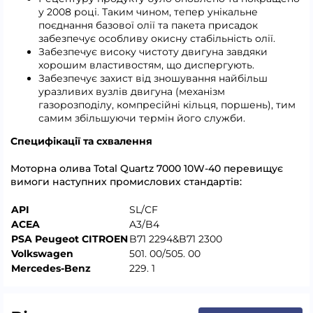
у 2008 році. Таким чином, тепер унікальне
поєднання базової олії та пакета присадок
забезпечує особливу окисну стабільність олії.
Забезпечує високу чистоту двигуна завдяки
хорошим властивостям, що диспергують.
Забезпечує захист від зношування найбільш
уразливих вузлів двигуна (механізм
газорозподілу, компресійні кільця, поршень), тим
самим збільшуючи термін його служби.
Специфікації та схвалення
Моторна олива Total Quartz 7000 10W-40 перевищує
вимоги наступних промислових стандартів:
API
SL/CF
ACEA
A3/B4
PSA Peugeot CITROEN
B71 2294&B71 2300
Volkswagen
501. 00/505. 00
Mercedes-Benz
229. 1