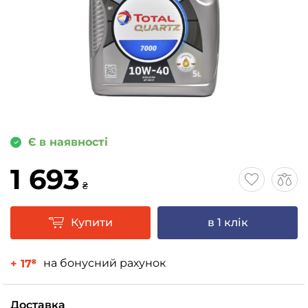
Є в наявності
1 693
₴
Купити
в 1 клік
на бонусний рахунок
+ 17
₴
Доставка