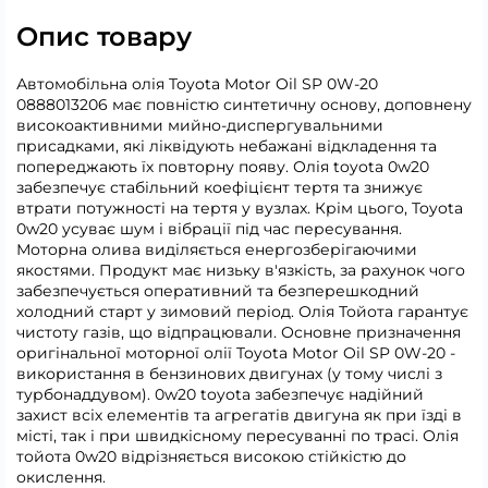
Опис товару
Автомобільна олія Toyota Motor Oil SP 0W-20
0888013206 має повністю синтетичну основу, доповнену
високоактивними мийно-диспергувальними
присадками, які ліквідують небажані відкладення та
попереджають їх повторну появу. Олія toyota 0w20
забезпечує стабільний коефіцієнт тертя та знижує
втрати потужності на тертя у вузлах. Крім цього, Toyota
0w20 усуває шум і вібрації під час пересування.
Моторна олива виділяється енергозберігаючими
якостями. Продукт має низьку в'язкість, за рахунок чого
забезпечується оперативний та безперешкодний
холодний старт у зимовий період. Олія Тойота гарантує
чистоту газів, що відпрацювали. Основне призначення
оригінальної моторної олії Toyota Motor Oil SP 0W-20 -
використання в бензинових двигунах (у тому числі з
турбонаддувом). 0w20 toyota забезпечує надійний
захист всіх елементів та агрегатів двигуна як при їзді в
місті, так і при швидкісному пересуванні по трасі. Олія
тойота 0w20 відрізняється високою стійкістю до
окислення.