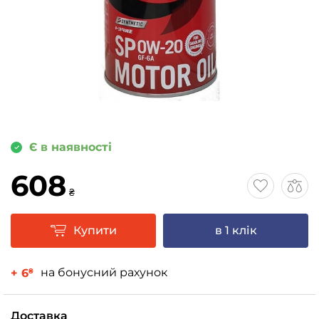
Є в наявності
608
₴
Купити
в 1 клік
на бонусний рахунок
+ 6
₴
Доставка