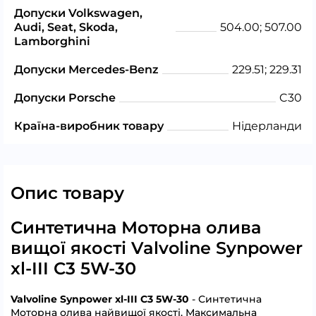
Допуски Volkswagen,
Audi, Seat, Skoda,
504.00; 507.00
Lamborghini
Допуски Mercedes-Benz
229.51; 229.31
Допуски Porsche
C30
Країна-виробник товару
Нідерланди
Опис товару
Синтетична Моторна олива
вищої якості Valvoline Synpower
xl-III C3 5W-30
Valvoline Synpower xl-III C3 5W-30
- Синтетична
Моторна олива найвищої якості. Максимальна