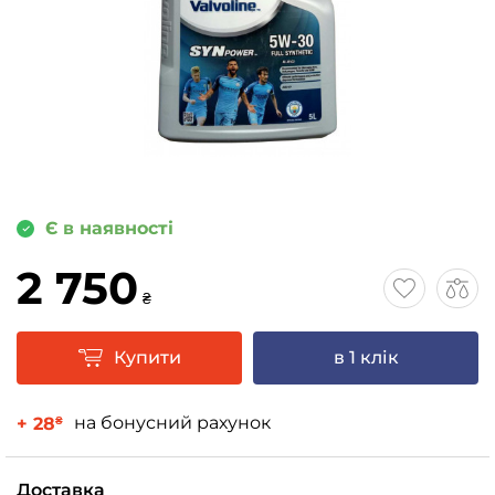
Є в наявності
2 750
₴
Купити
в 1 клік
на бонусний рахунок
+ 28
₴
Доставка