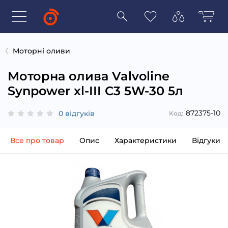
Моторні оливи
Моторна олива Valvoline
Synpower xl-III C3 5W-30 5л
872375-10
0 відгуків
Код:
Все про товар
Опис
Характеристики
Відгуки