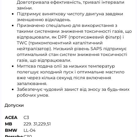
Довготривала ефективність, тривалі інтервали
заміни.
Підтримує виняткову чистоту двигуна завдяки
зменшенню відкладень.
Призначено спеціально для використання з
такими системами зниження токсичності газів, що
відпрацювали, як DPF (протисажевий фільтр) і
TWC (трикомпонентний каталітичний
нейтралізатор). Низький рівень SAPS підтримує
оптимальний стан систем зниження токсичності
газів, що відпрацювали.
Миттєва подача олії за низьких температур
полегшує холодний пуск і оптимальне мастило
вже через кілька секунд після включення
запалювання.
Забезпечує чудовий захист від зносу за будь-яких
робочих умов.
Допуски
ACEA
C3
MB
229. 31,229,51
BMW
LL-04
Porsche
C30