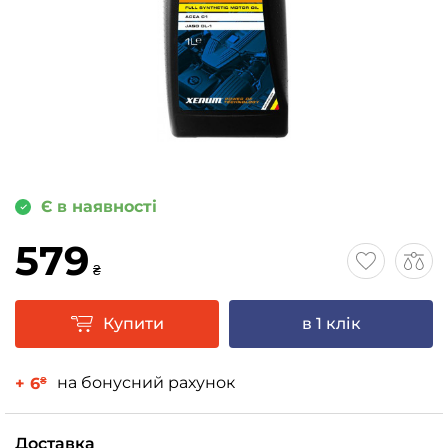
Є в наявності
579
₴
Купити
в 1 клік
на бонусний рахунок
+ 6
₴
Доставка