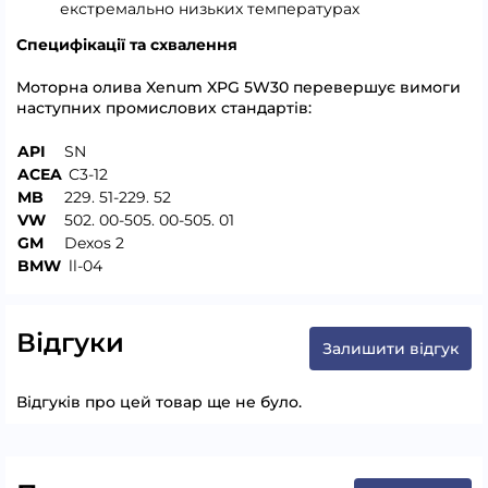
екстремально низьких температурах
Специфікації та схвалення
Моторна олива Xenum XPG 5W30 перевершує вимоги
наступних промислових стандартів:
API
SN
ACEA
C3-12
MB
229. 51-229. 52
VW
502. 00-505. 00-505. 01
GM
Dexos 2
BMW
ll-04
Відгуки
Залишити відгук
Відгуків про цей товар ще не було.