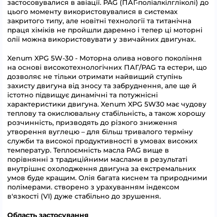
застосовувалися в авіації. PAG (ПАГ-поліалкілгліколі) до
цього моменту використовувалися в системах
закритого типу, але новітні технології та титанічна
праця хіміків не пройшли даремно і тепер ці моторні
олії можна використовувати у звичайних двигунах.
Xenum XPG 5W-30 - Моторна олива нового покоління
на основі високотехнологічних ПАГ/PAG та естери, що
дозволяє не тільки отримати найвищий ступінь
захисту двигуна від зносу та забруднення, але ще й
істотно підвищує динамічні та потужнісні
характеристики двигуна. Xenum XPG 5W30 має чудову
теплову та окислювальну стабільність, а також хорошу
розчинність, призводять до різкого зниження
утворення вуглецю – для більш тривалого терміну
служби та високої продуктивності в умовах високих
температур. Теплоємність масла PAG вище в
порівнянні з традиційними маслами в результаті
внутрішнє охолодження двигуна за екстремальних
умов буде кращим. Олія багата киснем та природними
полімерами. створено з урахуванням індексом
в'язкості (VI) дуже стабільно до зрушення.
Область застосування