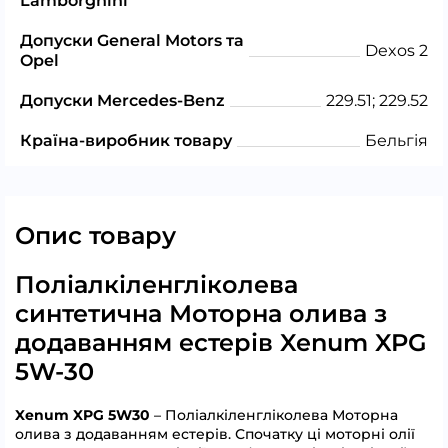
Lamborghini
Допуски General Motors та
Dexos 2
Opel
Допуски Mercedes-Benz
229.51; 229.52
Країна-виробник товару
Бельгія
Опис товару
Поліалкіленгліколева
синтетична Моторна олива з
додаванням естерів Xenum XPG
5W-30
Xenum XPG 5W30
– Поліалкіленгліколева Моторна
олива з додаванням естерів. Спочатку ці моторні олії