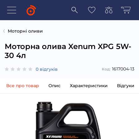
Моторні оливи
Моторна олива Xenum XPG 5W-
30 4л
1617004-13
0 відгуків
Код:
Все про товар
Опис
Характеристики
Відгуки