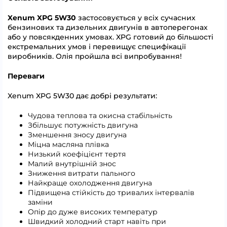
Xenum XPG 5W30
застосовується у всіх сучасних
бензинових та дизельних двигунів в автоперегонах
або у повсякденних умовах. XPG готовий до більшості
екстремальних умов і перевищує специфікації
виробників. Олія пройшла всі випробування!
Переваги
Xenum XPG 5W30 дає добрі результати:
Чудова теплова та окисна стабільність
Збільшує потужність двигуна
Зменшення зносу двигуна
Міцна масляна плівка
Низький коефіцієнт тертя
Малий внутрішній знос
Зниження витрати пального
Найкраще охолодження двигуна
Підвищена стійкість до тривалих інтервалів
заміни
Опір до дуже високих температур
Швидкий холодний старт навіть при