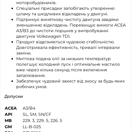
моторобудівників.
Спеціальні присадки запобігають утворенню
шламу та шкідливих відкладень у двигуні.
Підтримує виняткову чистоту двигуна завдяки
зменшенню відкладень. Перевищує вимоги ACEA
A3/B3 до чистоти поршнів у випробуванні
двигунів Volkswagen TDI.
Продукт відрізняється чудовою стабільністю.
Довготривала ефективність, тривалі інтервали
заміни.
Миттєва подача олії за низьких температур
полегшує холодний пуск і оптимальне мастило
вже через кілька секунд після включення
запалювання.
Забезпечує чудовий захист від зносу за будь-яких
робочих умов.
Допуски
ACEA
A3/B4
API
SL, SM, SN/CF
MB
229. 3, 229. 5, 226. 5
GM
LL-B-025