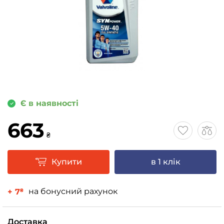
Є в наявності
663
₴
Купити
в 1 клік
на бонусний рахунок
+ 7
₴
Доставка