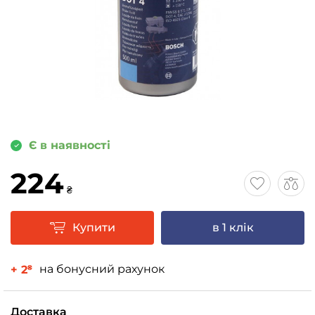
Є в наявності
224
₴
Купити
в 1 клік
на бонусний рахунок
+ 2
₴
Доставка