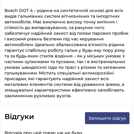
Bosch DOT 4 – рідина на синтетичній основі для всіх
видів гальмівних систем вітчизняних та імпортних
автомобілів. Має виключно високу точку кипіння і
стійкість до випаровування, за рахунок чого
забезпечує надійний захист від появи парових пробок
і високий рівень безпеки під час керування
автомобілем. Ідеально збалансована в'язкість рідини
гарантує стабільну роботу гальм у будь-яку пору року
та за будь-яких стилів водіння – як у міських умовах з
частими зупинками та пусками, так і в екстремальних
умовах швидкісної їзди по трасі з різким та затяжним
гальмуванням. Містить спеціальні антикорозійні
присадки, які гарантують надійний захист всіх
металевих елементів системи від ураження іржею, а
змащувальні характеристики ефективно запобігають
заклиненню рухливих вузлів.
Відгуки
Залишити відгук
Відгуків про цей товар ще не було.