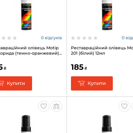
0 відгуків
0 від
авраційний олівець Motip
Реставраційний олівець Mo
 корида (темно-оранжевий)
201 (білий) 12мл
5
185
₴
₴
Купити
Купити