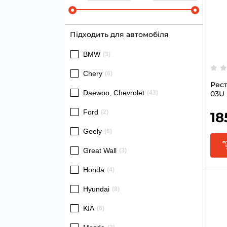
Підходить для автомобіля
BMW
(3)
Chery
(6)
Рест
Daewoo, Chevrolet
(43)
03U 
12мл
Ford
(2)
18
Geely
(6)
Great Wall
(3)
Honda
(4)
Hyundai
(8)
KIA
(6)