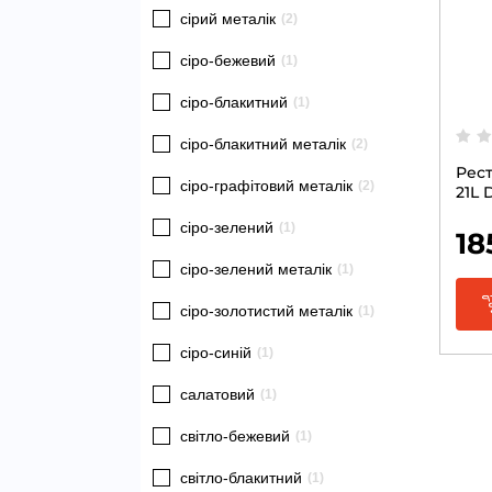
сірий металік
(2)
сіро-бежевий
(1)
сіро-блакитний
(1)
сіро-блакитний металік
(2)
Рест
сіро-графітовий металік
(2)
21L 
сіро-зелений
(1)
18
сіро-зелений металік
(1)
сіро-золотистий металік
(1)
сіро-синій
(1)
салатовий
(1)
світло-бежевий
(1)
світло-блакитний
(1)