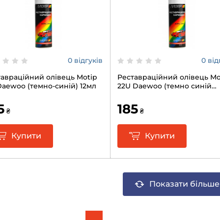
0 відгуків
0 від
авраційний олівець Motip
Реставраційний олівець Mo
Daewoo (темно-синій) 12мл
22U Daewoo (темно синій
металік) 12мл
5
185
₴
₴
Купити
Купити
Показати більше