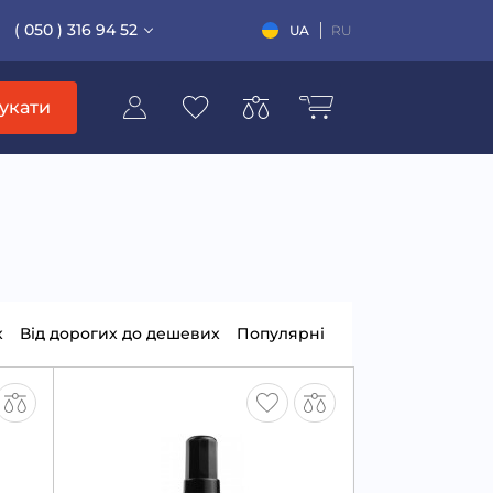
( 050 ) 316 94 52
UA
RU
укати
х
Від дорогих до дешевих
Популярні