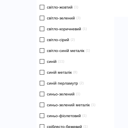
світло-жовтий
(1)
світло-зелений
(3)
світло-коричневий
(1)
світло-сірий
(2)
світло-синій металік
(1)
синій
(11)
синій металік
(8)
синій перламутр
(2)
синьо-зелений
(1)
синьо-зелений металік
(1)
синьо-фіолетовий
(1)
сріблясто-бежевий
(1)