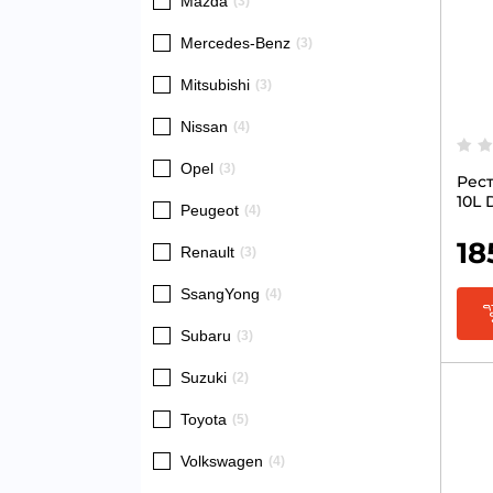
Mazda
(3)
Mercedes-Benz
(3)
Mitsubishi
(3)
Nissan
(4)
Opel
(3)
Рест
10L 
Peugeot
(4)
18
Renault
(3)
SsangYong
(4)
Subaru
(3)
Suzuki
(2)
Toyota
(5)
Volkswagen
(4)