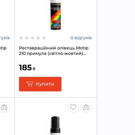
гуків
0 відгуків
tip
Реставраційний олівець Motip
210 примула (світло-жовтий)
12мл
185
₴
Купити