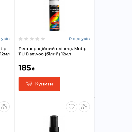
гуків
0 відгуків
tip
Реставраційний олівець Motip
 12мл
11U Daewoo (білий) 12мл
185
₴
Купити