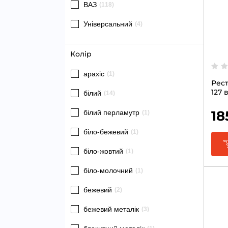
ВАЗ
(118)
Універсальний
(4)
Колір
арахіс
(1)
Рест
127
білий
(14)
12мл
18
білий перламутр
(1)
біло-бежевий
(1)
біло-жовтий
(1)
біло-молочний
(1)
бежевий
(2)
бежевий металік
(3)