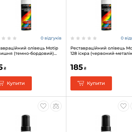
0 відгуків
0 від
авраційний олівець Motip
Реставраційний олівець Mo
 вишня (темно-бордовий)
128 іскра (червоний-металік
12мл
5
185
₴
₴
Купити
Купити