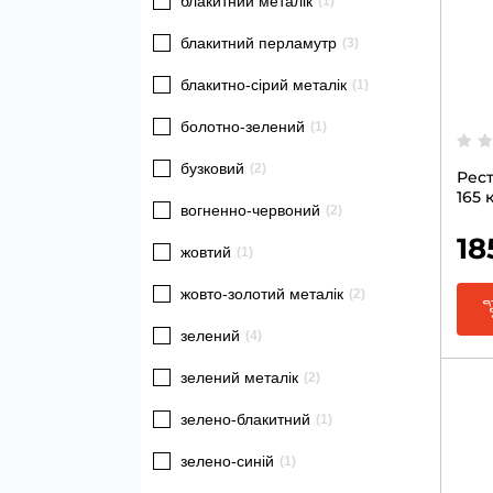
блакитний металік
(1)
блакитний перламутр
(3)
блакитно-сірий металік
(1)
болотно-зелений
(1)
бузковий
(2)
Рест
165
вогненно-червоний
(2)
12мл
18
жовтий
(1)
жовто-золотий металік
(2)
зелений
(4)
зелений металік
(2)
зелено-блакитний
(1)
зелено-синій
(1)