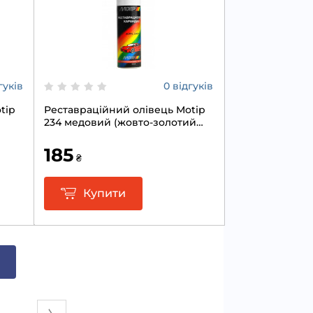
гуків
0 відгуків
tip
Реставраційний олівець Motip
234 медовий (жовто-золотий
металік) 12мл
185
₴
Купити