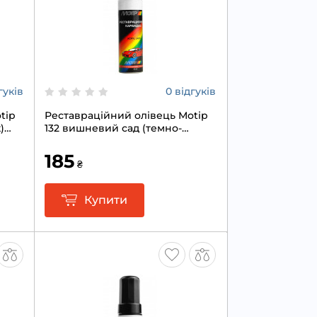
гуків
0 відгуків
tip
Реставраційний олівець Motip
)
132 вишневий сад (темно-
вишневий) 12мл
185
₴
Купити