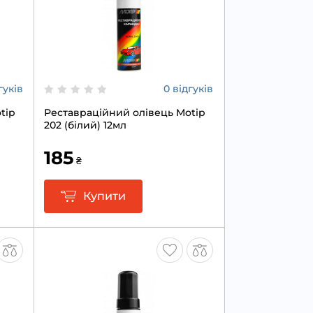
гуків
0 відгуків
tip
Реставраційний олівець Motip
202 (білий) 12мл
185
₴
Купити