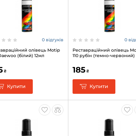
0 відгуків
0 від
авраційний олівець Motip
Реставраційний олівець Mo
Daewoo (білий) 12мл
110 рубін (темно-червоний)
5
185
₴
₴
Купити
Купити