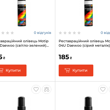
0 відгуків
0 від
авраційний олівець Motip
Реставраційний олівець Mo
Daewoo (світло-зелений)
04U Daewoo (сірий металік)
12мл
5
185
₴
₴
Купити
Купити