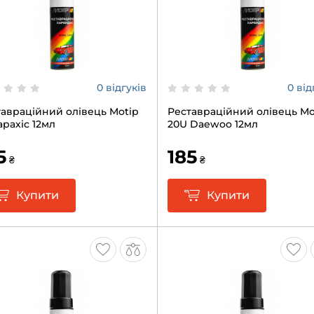
0 відгуків
0 від
авраційний олівець Motip
Реставраційний олівець Mo
арахіс 12мл
20U Daewoo 12мл
5
185
₴
₴
Купити
Купити