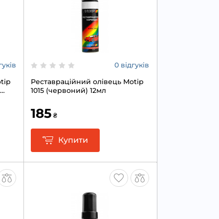
гуків
0 відгуків
tip
Реставраційний олівець Motip
1015 (червоний) 12мл
185
₴
Купити