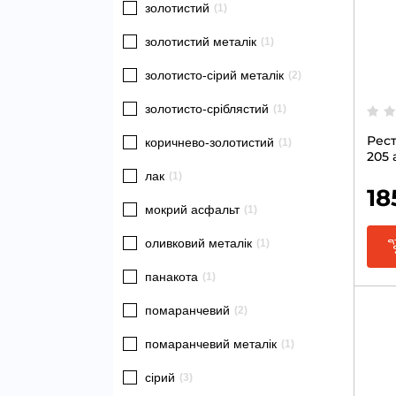
золотистий
(1)
золотистий металік
(1)
золотисто-сірий металік
(2)
золотисто-сріблястий
(1)
Рест
коричнево-золотистий
(1)
205 
лак
(1)
18
мокрий асфальт
(1)
оливковий металік
(1)
панакота
(1)
помаранчевий
(2)
помаранчевий металік
(1)
сірий
(3)