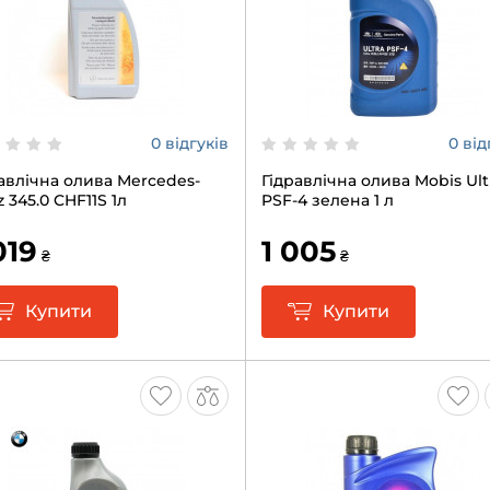
0 відгуків
0 від
авлічна олива Mercedes-
Гідравлічна олива Mobis Ult
 345.0 CHF11S 1л
PSF-4 зелена 1 л
019
1 005
₴
₴
Купити
Купити