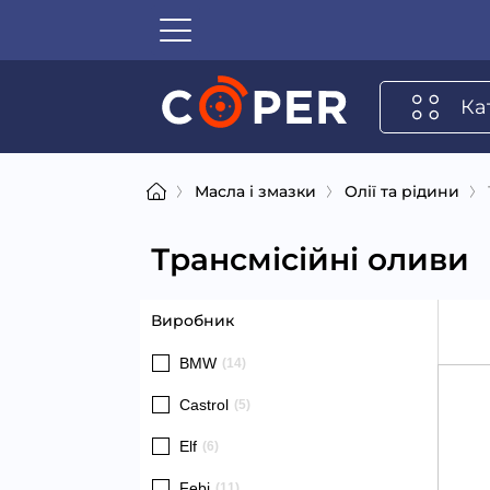
Ка
Масла і змазки
Олії та рідини
Трансмісійні оливи
Виробник
BMW
(14)
Castrol
(5)
Elf
(6)
Febi
(11)