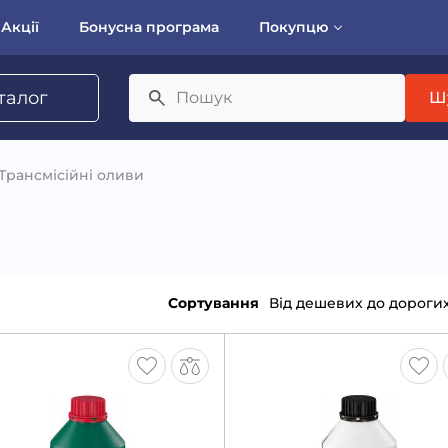
Акції
Бонусна програма
Покупцю
талог
Ш
Трансмісійні оливи
Сортування
Від дешевих до дороги