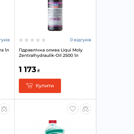
гуків
0 відгуків
а 1л
Гідравлічна олива Liqui Moly
Zentralhydraulik-Oil 2500 1л
1 173
₴
Купити