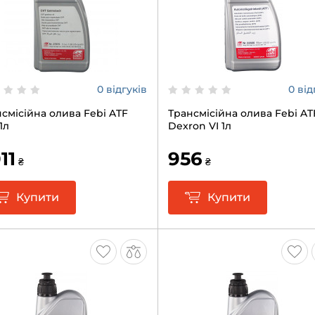
0 відгуків
0 від
смісійна олива Febi ATF
Трансмісійна олива Febi AT
1л
Dexron VI 1л
11
956
₴
₴
Купити
Купити