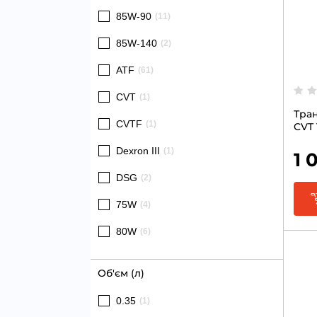
85W-90
(11)
85W-140
(2)
ATF
(61)
CVT
(1)
Тран
CVTF
(1)
CVT 
Dexron III
(1)
1 0
DSG
(2)
75W
(4)
80W
(6)
Об'єм (л)
0.35
(1)