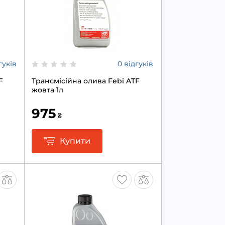
гуків
0 відгуків
F
Трансмісійна олива Febi ATF
жовта 1л
975
₴
Купити