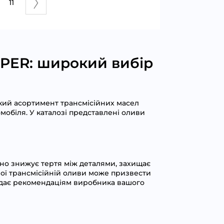
11
OPER: широкий вибір
кий асортимент трансмісійних масел
омобіля. У каталозі представлені оливи
оно знижує тертя між деталями, захищає
сної трансмісійній оливи може призвести
відає рекомендаціям виробника вашого