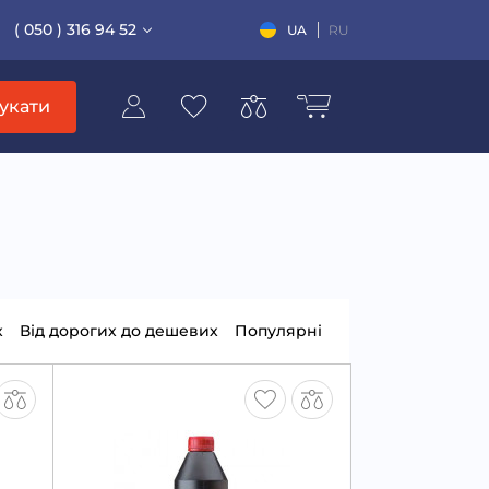
( 050 ) 316 94 52
UA
RU
укати
х
Від дорогих до дешевих
Популярні