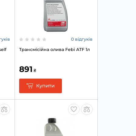
гуків
0 відгуків
elf
Трансмісійна олива Febi ATF 1л
891
₴
Купити