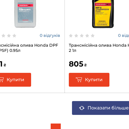
0 відгуків
0 від
нсмісійна олива Honda DPF
Трансмісійна олива Honda 
DPSF) 0.95л
2 1л
1
805
₴
₴
Купити
Купити
Показати більше