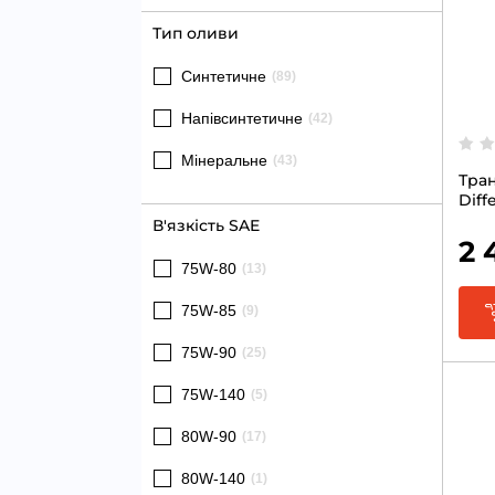
Тип оливи
Синтетичне
(89)
Напівсинтетичне
(42)
Мінеральне
(43)
Тра
Diff
В'язкість SAE
2 
75W-80
(13)
75W-85
(9)
75W-90
(25)
75W-140
(5)
80W-90
(17)
80W-140
(1)