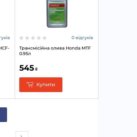
гуків
0 відгуків
HCF-
Трансмісійна олива Honda MTF
0.95л
545
₴
Купити