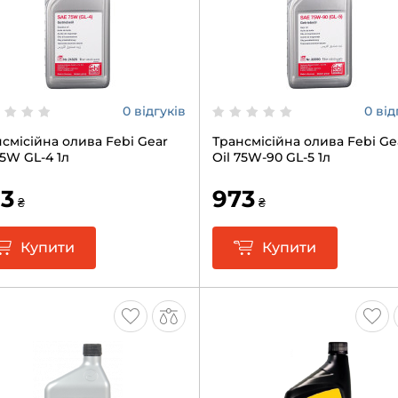
0 відгуків
0 від
смісійна олива Febi Gear
Трансмісійна олива Febi Ge
75W GL-4 1л
Oil 75W-90 GL-5 1л
3
973
₴
₴
Купити
Купити