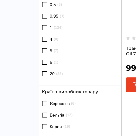
0.5
(6)
0.95
(3)
1
(134)
4
(8)
Тран
5
(7)
Oil 
6
(1)
99
20
(25)
Країна-виробник товару
Євросоюз
(6)
Бельгія
(12)
Корея
(19)