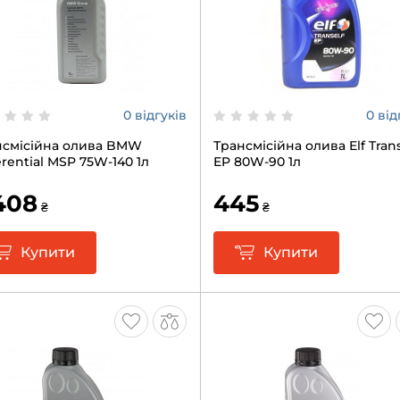
0 відгуків
0 від
нсмісійна олива BMW
Трансмісійна олива Elf Trans
erential MSP 75W-140 1л
EP 80W-90 1л
408
445
₴
₴
Купити
Купити