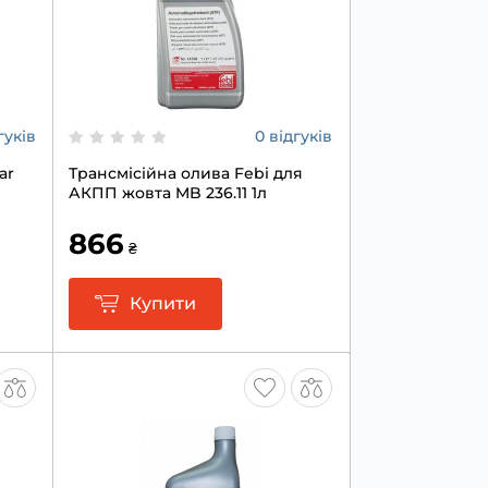
гуків
0 відгуків
ar
Трансмісійна олива Febi для
АКПП жовта MB 236.11 1л
866
₴
Купити