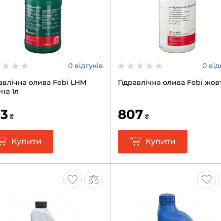
0 відгуків
0 від
авлічна олива Febi LHM
Гідравлічна олива Febi жовт
на 1л
3
807
₴
₴
Купити
Купити