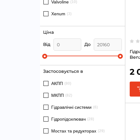
Valvoline
(10)
Xenum
(3)
Ціна
Від
До
Гідр
Benz
2 
Застосовується в
АКПП
(80)
МКПП
(82)
Гідравлічні системи
(6)
Гідропідсилювач
(28)
Мостах та редукторах
(29)