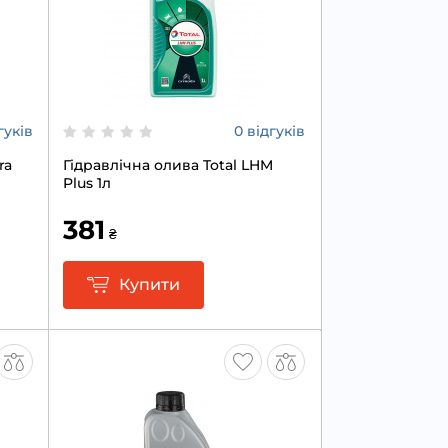
гуків
0 відгуків
ra
Гідравлічна олива Total LHM
Plus 1л
381
₴
Купити