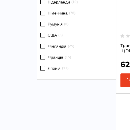
Нідерланди
(10)
Німеччина
(76)
Румунія
(6)
США
(3)
Тра
Фінляндія
(25)
II (
Франція
(15)
62
Японія
(13)