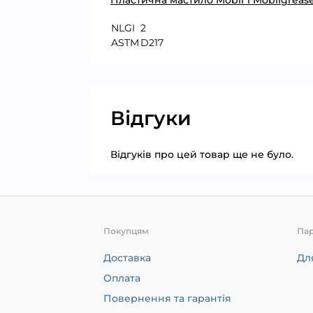
Пластична мастило Mobil 1 Mobilgrease
NLGI
2
ASTM
D217
Відгуки
Відгуків про цей товар ще не було.
Покупцям
Па
Доставка
Дл
Оплата
Повернення та гарантія