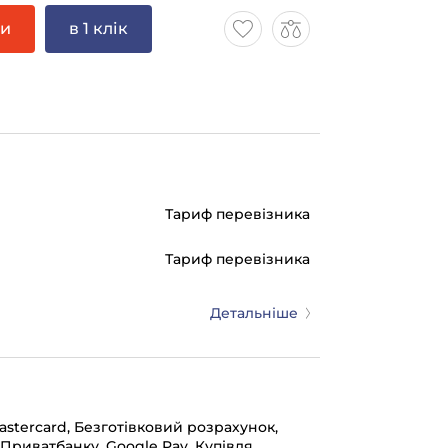
ти
в 1 клік
Тариф перевізника
Тариф перевізника
Детальніше
mastercard, Безготівковий розрахунок,
 Приватбанку, Google Pay, Купівля