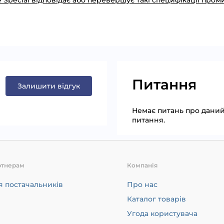
 Special відповідає або перевершує такі специфікації пром
Питання
Залишити відгук
Немає питань про даний 
питання.
ртнерам
Компанія
я постачальників
Про нас
Каталог товарів
Угода користувача