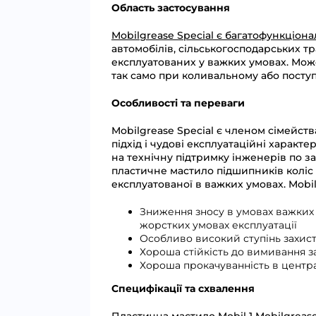
Область застосування
Mobilgrease Special є багатофункціо
автомобілів, сільськогосподарських тр
експлуатованих у важких умовах. Може
так само при коливальному або поступ
Особливості та переваги
Mobilgrease Special є членом сімейст
підхід і чудові експлуатаційні характ
на технічну підтримку інженерів по за
пластичне мастило підшипників коліс і
експлуатованої в важких умовах. Mobi
Зниження зносу в умовах важких 
жорстких умовах експлуатації
Особливо високий ступінь захисту
Хороша стійкість до вимивання з
Хороша прокачуванність в центр
Специфікації та схвалення