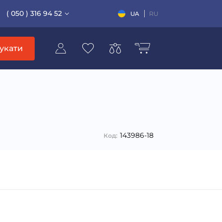
( 050 ) 316 94 52
UA
RU
укати
143986-18
Код: