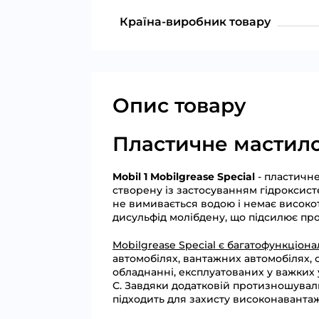
Країна-виробник товару
Опис товару
Пластичне мастило 
Mobil 1 Mobilgrease Special
- пластичне
створену із застосуванням гідроксистеа
не вимивається водою і немає висок
дисульфід молібдену, що підсилює пр
Mobilgrease Special є багатофункціо
автомобілях, вантажних автомобілях, 
обладнанні, експлуатованих у важких 
С. Завдяки додатковій протизношуваль
підходить для захисту високонавантаж