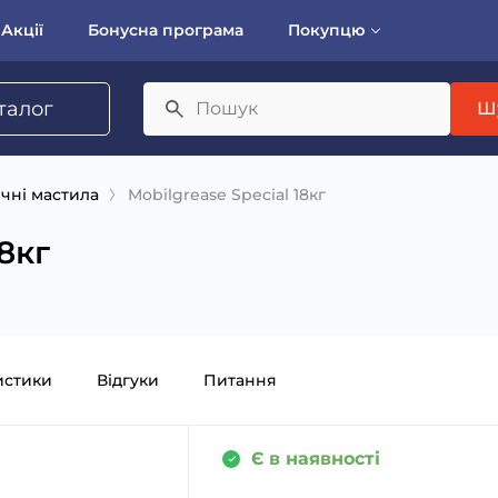
Акції
Бонусна програма
Покупцю
талог
Ш
чні мастила
Mobilgrease Special 18кг
18кг
истики
Відгуки
Питання
Є в наявності