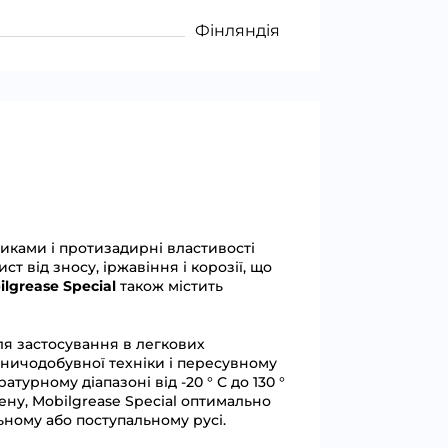
Фінляндія
иками і протизадирні властивості
ст від зносу, іржавіння і корозії, що
lgrease Special
також містить
ля застосування в легкових
ірничодобувної техніки і пересувному
урному діапазоні від -20 ° С до 130 °
ену, Mobilgrease Special оптимально
ьному або поступальному русі.