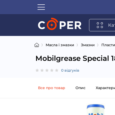
Ка
Масла і змазки
Змазки
Пласти
Mobilgrease Special 
0 відгуків
Все про товар
Опис
Характер