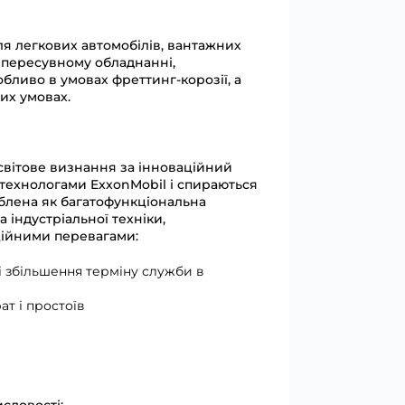
ля легкових автомобілів, вантажних
в пересувному обладнанні,
бливо в умовах фреттинг-корозії, а
их умовах.
 світове визнання за інноваційний
і технологами ExxonMobil і спираються
роблена як багатофункціональна
 індустріальної техніки,
нційними перевагами:
і збільшення терміну служби в
ат і простоїв