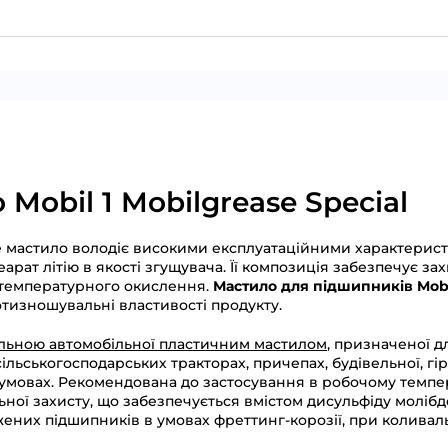
Mobil 1 Mobilgrease Special
 мастило володіє високими експлуатаційними характерист
рат літію в якості згущувача. Її композиція забезпечує захи
отемпературного окислення.
Мастило для підшипників Mobi
отизношувальні властивості продукту.
нальною автомобільної пластичним мастилом
, призначеної д
сільськогосподарських тракторах, причепах, будівельної, г
умовах. Рекомендована до застосування в робочому температ
ної захисту, що забезпечується вмістом дисульфіду молібд
ених підшипників в умовах фреттинг-корозії, при коливал