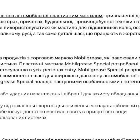
нальною автомобільної пластичним мастилом
, призначеної д
акторах, причепах, будівельної, гірничодобувної техніки і 
 використовуватися як мастило для підшипників коліс, осо
альному русі, а так само деталі шасі, що працюють в жорстк
ва продуктів з торговою маркою Mobilgrease, які завоювали
еристики. Пластичні мастила Mobilgrease Special розроблен
стосуванню в усіх регіонах світу. Mobilgrease Special роз
 компонентів шасі для широкого діапазону автомобільної та
lgrease Special володіє наступними особливостями і поте
або ударних навантажень і вібрації для захисту обладнання 
 від іржавіння і корозії для зниження експлуатаційних витр
абезпечує достатню мастило навіть в присутності води
алізованих системах