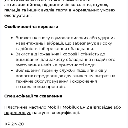
антифрикційних, підшипників ковзання, втулок,
пальців та інших вузлів тертя в нормальних умовах
експлуатації.
Особливості та переваги
Зниження зносу в умовах високих або ударних
навантажень і вібрації, що забезпечує високу
надійність і збереження обладнання.
Захист від іржавіння і корозії і стійкість до
вимивання для захисту обладнання і надійного
змазування навіть в присутності води.
Збільшення терміну служби підшипників у
вологих середовищах для зниження витрат на
технічне обслуговування і скорочення
позапланових простоїв.
Специфікації та схвалення
Пластична мастило Mobil 1 Mobilux EP 2 відповідає або
перевершує
наступні специфікації:
КР 2
N-20