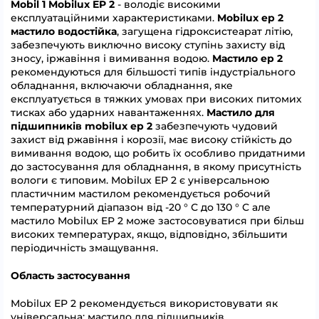
Mobil 1 Mobilux EP 2
- володіє високими
експлуатаційними характеристиками.
Mobilux ep 2
мастило водостійка
, загущена гідроксистеарат літію,
забезпечують виключно високу ступінь захисту від
зносу, іржавіння і вимивання водою.
Мастило ep 2
рекомендуються для більшості типів індустріального
обладнання, включаючи обладнання, яке
експлуатується в тяжких умовах при високих питомих
тисках або ударних навантаженнях.
Мастило для
підшипників mobilux ep 2
забезпечують чудовий
захист від ржавіння і корозії, має високу стійкість до
вимивання водою, що робить їх особливо придатними
до застосування для обладнання, в якому присутність
вологи є типовим. Mobilux EP 2 є універсальною
пластичним мастилом рекомендується робочий
температурний діапазон від -20 ° С до 130 ° С але
мастило Mobilux EP 2 може застосовуватися при більш
високих температурах, якщо, відповідно, збільшити
періодичність змащування.
Область застосування
Mobilux EP 2 рекомендується використовувати як
універсальна: мастило для підшипників