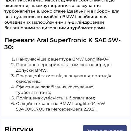
протизносні властивості, дуже високу стійкість до
окислення, шламоутворення та коксування
турбонагнітачів. Воно стане ідеальним вибором для
всіх сучасних автомобілів BMW і особливо для
обладнаних малооб'ємними 4-циліндровими
бензиновими та дизельними турбомоторами.
Переваги Aral SuperTronic K SAE 5W-
30:
Найсучасніша рецептура BMW Longlife-04;
Повністю перекриває та замінює попередні
допуски BMW;
Покращені захист від зношування, протидія
окисленню;
Ефективне запобігання коксуванню
турбонагнітачів;
Поліпшена сумісність із біопаливом;
Офіційні схвалення BMW Longlife-04, VW
504.00/507.00 та Mercedes-Benz 229.51.
Відгуки
Залишити відгук