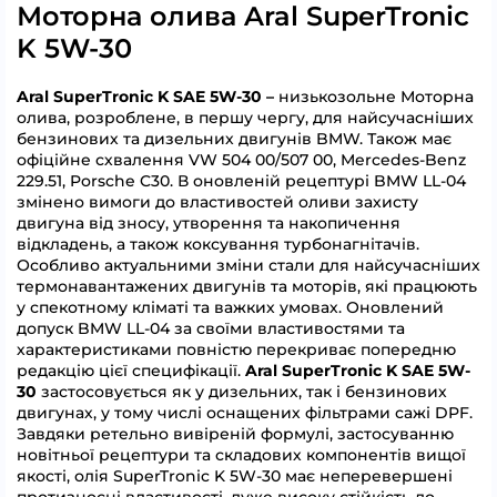
Моторна олива Aral SuperTronic
K 5W-30
Aral SuperTronic K SAE 5W-30 –
низькозольне Моторна
олива, розроблене, в першу чергу, для найсучасніших
бензинових та дизельних двигунів BMW. Також має
офіційне схвалення VW 504 00/507 00, Mercedes-Benz
229.51, Porsche C30. В оновленій рецептурі BMW LL-04
змінено вимоги до властивостей оливи захисту
двигуна від зносу, утворення та накопичення
відкладень, а також коксування турбонагнітачів.
Особливо актуальними зміни стали для найсучасніших
термонавантажених двигунів та моторів, які працюють
у спекотному кліматі та важких умовах. Оновлений
допуск BMW LL-04 за своїми властивостями та
характеристиками повністю перекриває попередню
редакцію цієї специфікації.
Aral SuperTronic K SAE 5W-
30
застосовується як у дизельних, так і бензинових
двигунах, у тому числі оснащених фільтрами сажі DPF.
Завдяки ретельно вивіреній формулі, застосуванню
новітньої рецептури та складових компонентів вищої
якості, олія SuperTronic K 5W-30 має неперевершені