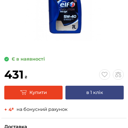
Є в наявності
431
₴
Купити
в 1 клік
на бонусний рахунок
+ 4
₴
Доставка