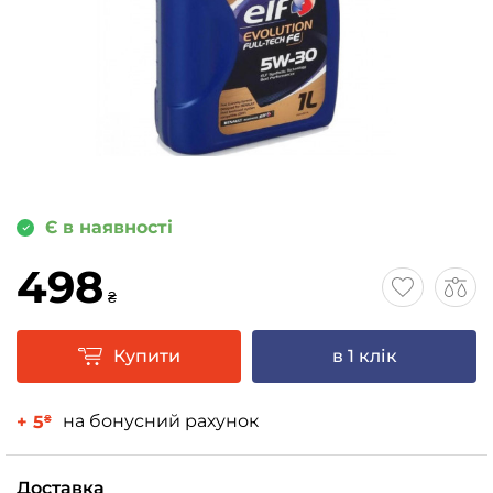
Є в наявності
498
₴
Купити
в 1 клік
на бонусний рахунок
+ 5
₴
Доставка