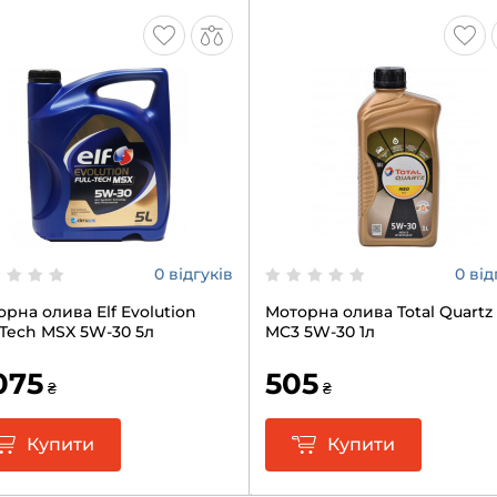
0 відгуків
0 від
рна олива Elf Evolution
Моторна олива Total Quartz
-Tech MSX 5W-30 5л
MC3 5W-30 1л
075
505
₴
₴
Купити
Купити