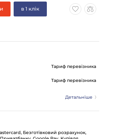
ти
в 1 клік
Тариф перевізника
Тариф перевізника
Детальніше
mastercard, Безготівковий розрахунок,
 Приватбанку, Google Pay, Купівля