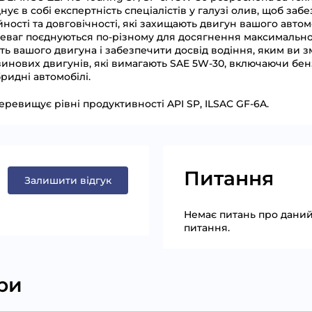
ує в собі експертність спеціалістів у галузі олив, щоб заб
уйності та довговічності, які захищають двигун вашого автом
ереваг поєднуються по-різному для досягнення максимально
ть вашого двигуна і забезпечити досвід водіння, яким ви 
зинових двигунів, які вимагають SAE 5W-30, включаючи бе
ридні автомобілі.
перевищує рівні продуктивності API SP, ILSAC GF-6A.
Питання
Залишити відгук
Немає питань про даний 
питання.
ри