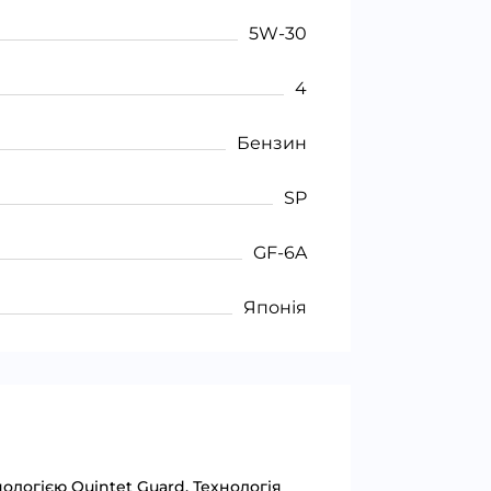
5W-30
4
Бензин
SP
GF-6A
Японія
логією Quintet Guard. Технологія