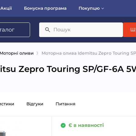
Акції
Бонусна програма
Покупцю
талог
Ш
Моторні оливи
Моторна олива Idemitsu Zepro Touring S
tsu Zepro Touring SP/GF-6A 5
истики
Відгуки
Питання
Є в наявності