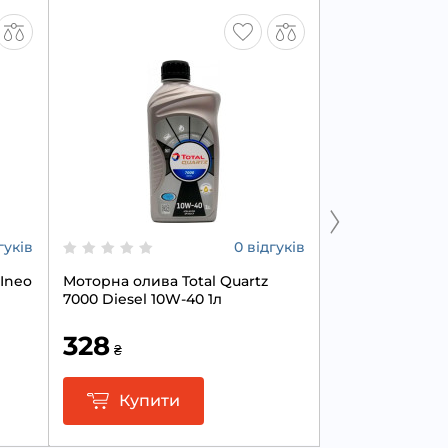
гуків
0 відгуків
 Ineo
Моторна олива Total Quartz
Моторна олива 
7000 Diesel 10W-40 1л
Synpower xl-III
328
2 750
₴
₴
Купити
Купит