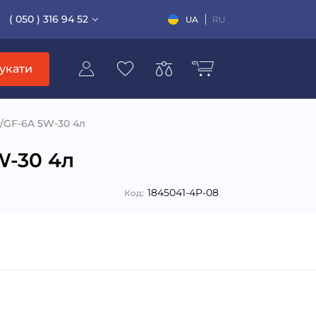
( 050 ) 316 94 52
UA
RU
укати
P/GF-6A 5W-30 4л
W-30 4л
1845041-4P-08
Код: