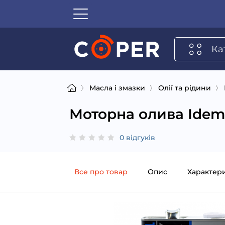
Ка
Масла і змазки
Олії та рідини
Моторна олива Idemi
0 відгуків
Все про товар
Опис
Характер