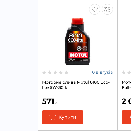
0 відгуків
Моторна олива Motul 8100 Eco-
Мото
lite 5W-30 1л
Full
571
2 
₴
Купити