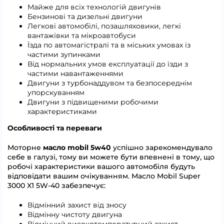
Майже для всіх технологій двигунів
Бензинові та дизельні двигуни
Легкові автомобілі, позашляховики, легкі
вантажівки та мікроавтобуси
Їзда по автомагістралі та в міських умовах із
частими зупинками
Від нормальних умов експлуатації до їзди з
частими навантаженнями
Двигуни з турбонаддувом та безпосереднім
упорскуванням
Двигуни з підвищеними робочими
характеристиками
Особливості та переваги
Моторне
масло mobil 5w40
успішно зарекомендувало
себе в галузі, тому ви можете бути впевнені в тому, що
робочі характеристики вашого автомобіля будуть
відповідати вашим очікуванням. Масло Mobil Super
3000 X1 5W-40 забезпечує:
Відмінний захист від зносу
Відмінну чистоту двигуна