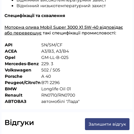
Відмінний високотемпературний захист
Відмінний низькотемпературний захист
Специфікації та схвалення
Моторна олива Mobil Super 3000 X1 5W-40 відповідає
або перевершує
такі специфікації промисловості:
API
SN/SM/CF
ACEA
A3/B3, A3/B4
Opel
GM-LL-B-025
Mercedes-Benz
229. 3
Volkswagen
502 / 505
Porsche
A 40
Peugeot/Citro?n
B71 2296
BMW
Longlife Oil 01
Renault
RN0710/RN0700
АВТОВАЗ
автомобілі "Лада"
Відгуки
Залишити відгук