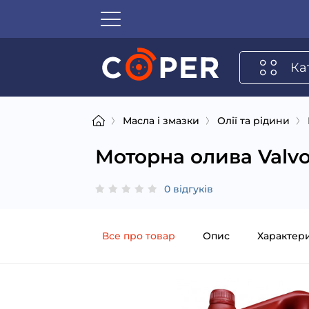
Ка
Масла і змазки
Олії та рідини
Моторна олива Valvo
0 відгуків
Все про товар
Опис
Характер