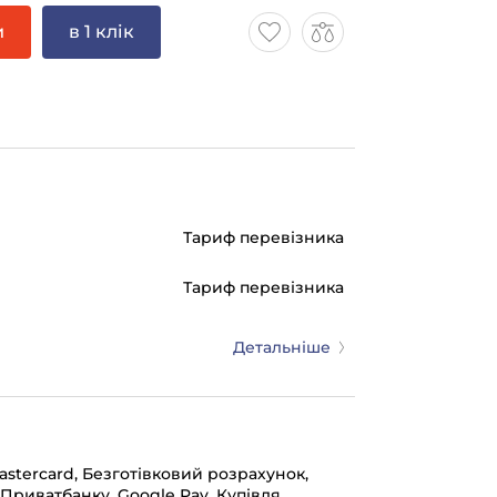
и
в 1 клік
Тариф перевізника
Тариф перевізника
Детальніше
mastercard, Безготівковий розрахунок,
 Приватбанку, Google Pay, Купівля