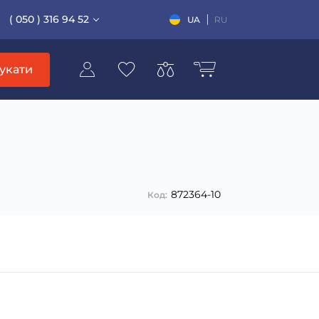
( 050 ) 316 94 52
UA
RU
укати
л
872364-10
Код: