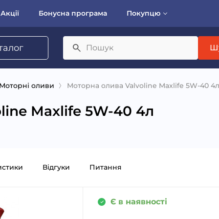
Акції
Бонусна програма
Покупцю
талог
Ш
Моторні оливи
Моторна олива Valvoline Maxlife 5W-40 4
line Maxlife 5W-40 4л
истики
Відгуки
Питання
Є в наявності