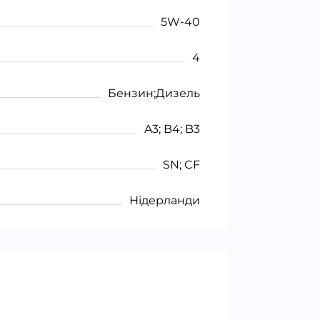
5W-40
4
Бензин;Дизель
A3; B4; B3
SN; CF
Нідерланди