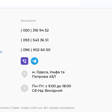
Контакти
( 050 ) 316 94 52
( 093 ) 543 36 51
( 096 ) 902 60 50
ті
м. Одеса, Ільфа та
Петрова 43/1
Пн-Пт: з 9:00 до 18:00
Cб-Нд: Вихідний
газин Coper. coper.com.ua. Всі права захищені.