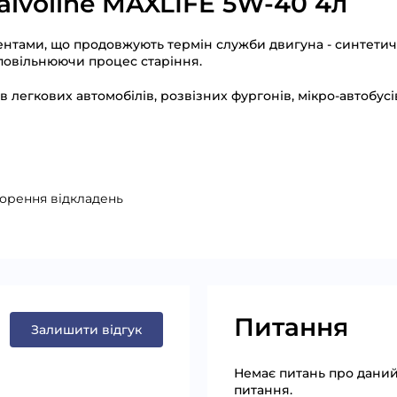
alvoline MAXLIFE 5W-40 4л
нтами, що продовжують термін служби двигуна - синтетич
повільнюючи процес старіння.
 легкових автомобілів, розвізних фургонів, мікро-автобусі
ворення відкладень
Питання
Залишити відгук
Немає питань про даний 
питання.