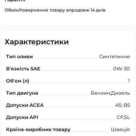
Обмін/повернення товару впродовж 14 днів
Характеристики
Тип оливи
Синтетичне
В'язкість SAE
0W-30
Об'єм (л)
1
Тип двигуна
Бензин;Дизель
Допуски ACEA
A5; B5
Допуски API
CF;SL
Країна-виробник товару
Швеція