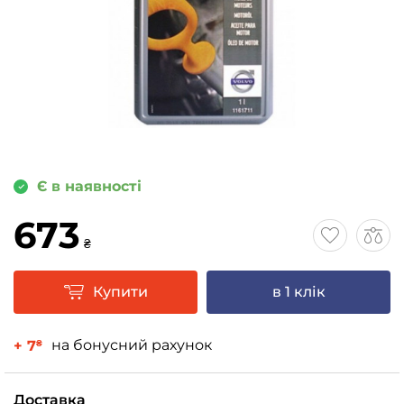
Є в наявності
673
₴
Купити
в 1 клік
на бонусний рахунок
+ 7
₴
Доставка