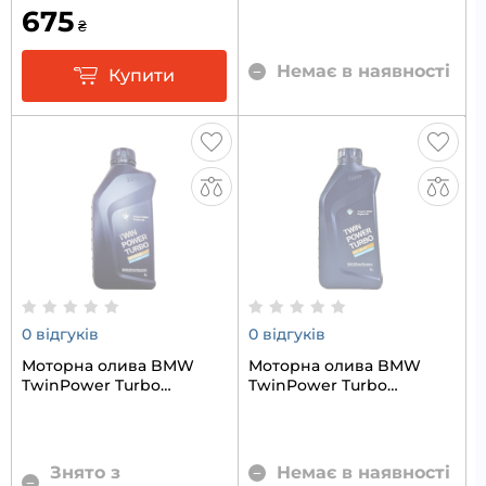
Longlife-04 5W-30 1л
1л
675
₴
Немає в наявності
Купити
0 відгуків
0 відгуків
Моторна олива BMW
Моторна олива BMW
TwinPower Turbo
TwinPower Turbo
Longlife-14 FE+ 0W-20 1л
Longlife-17 FE+ 0W-20 1л
Знято з
Немає в наявності